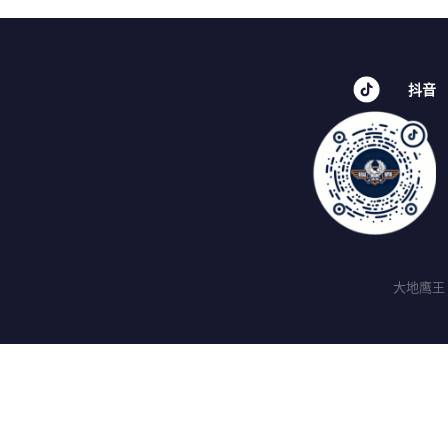
抖音
大地鹰王 ©