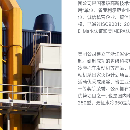
团公司是国家级高新技术企
用”单位、省专利示范企
位、诚信私营企业、资信
权，已通过ISO9001：
E-Mark认证和美国EPA
集团公司建立了浙江省企
制。研制成功的省级科技新产
冷摩托车发动机等产品，
动机系国家火炬计划项目
活动优秀成果奖、省工业
一等奖等荣誉。公司拥有
优势项目之一, 也是国内
250型，双缸水冷350型