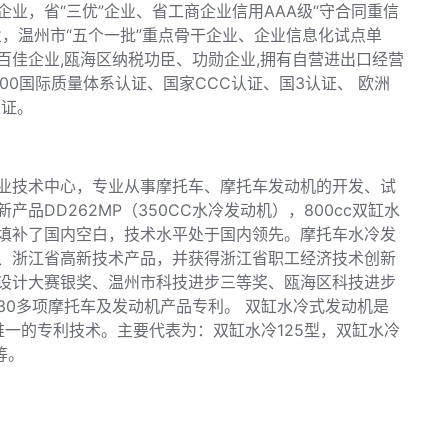
业，省“三优”企业、省工商企业信用AAA级“守合同重信
业，温州市“五个一批”重点骨干企业、企业信息化试点单
百佳企业,瓯海区纳税功臣、功勋企业,拥有自营进出口经营
2000国际质量体系认证、国家CCC认证、国3认证、 欧洲
认证。
业技术中心，专业从事摩托车、摩托车发动机的开发、试
品DD262MP（350CC水冷发动机），800cc双缸水
填补了国内空白，技术水平处于国内领先。摩托车水冷发
、浙江省高新技术产品，并获得浙江省职工经济技术创新
设计大赛银奖、温州市科技进步三等奖、瓯海区科技进步
30多项摩托车及发动机产品专利。 双缸水冷式发动机是
唯一的专利技术。主要代表为：双缸水冷125型，双缸水冷
等。