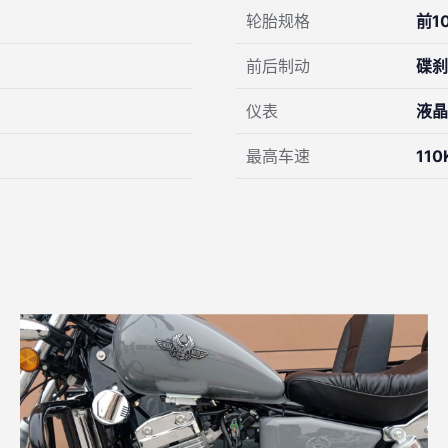
轮胎规格
前10
前后制动
碟刹
仪表
液晶
最高车速
110