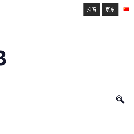
抖音
京东
B
🔍