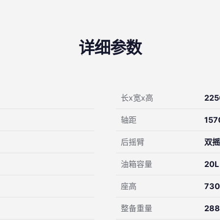
详细参数
长x宽x高
225
轴距
15
后摇臂
双摇
油箱容量
20L
座高
73
整备重量
28