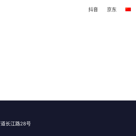
抖音
京东
道长江路28号