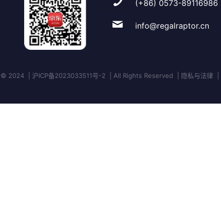
(+86) 0573-89116986
info@regalraptor.cn
 2024 | 沪ICP备2023033511号-2 | All Rights Reserved | 隐私与法律