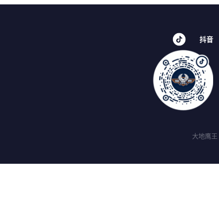
抖音
大地鹰王 ©